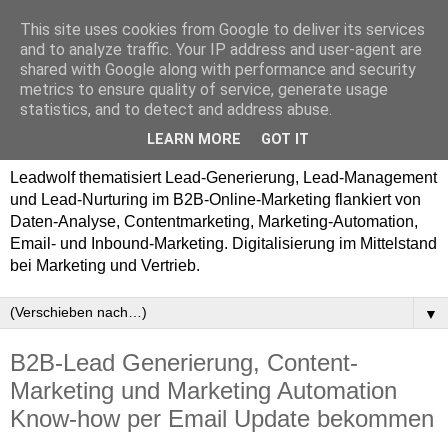
This site uses cookies from Google to deliver its services
and to analyze traffic. Your IP address and user-agent are
shared with Google along with performance and security
metrics to ensure quality of service, generate usage
statistics, and to detect and address abuse.
LEARN MORE
GOT IT
Leadwolf thematisiert Lead-Generierung, Lead-Management
und Lead-Nurturing im B2B-Online-Marketing flankiert von
Daten-Analyse, Contentmarketing, Marketing-Automation,
Email- und Inbound-Marketing. Digitalisierung im Mittelstand
bei Marketing und Vertrieb.
▼
B2B-Lead Generierung, Content-
Marketing und Marketing Automation
Know-how per Email Update bekommen